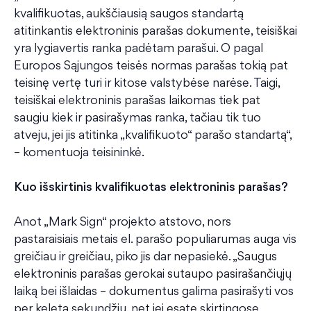
kvalifikuotas, aukščiausią saugos standartą
atitinkantis elektroninis parašas dokumente, teisiškai
yra lygiavertis ranka padėtam parašui. O pagal
Europos Sąjungos teisės normas parašas tokią pat
teisinę vertę turi ir kitose valstybėse narėse. Taigi,
teisiškai elektroninis parašas laikomas tiek pat
saugiu kiek ir pasirašymas ranka, tačiau tik tuo
atveju, jei jis atitinka „kvalifikuoto“ parašo standartą“,
– komentuoja teisininkė.
Kuo išskirtinis kvalifikuotas elektroninis parašas?
Anot „Mark Sign“ projekto atstovo, nors
pastaraisiais metais el. parašo populiarumas auga vis
greičiau ir greičiau, piko jis dar nepasiekė. „Saugus
elektroninis parašas gerokai sutaupo pasirašančiųjų
laiką bei išlaidas – dokumentus galima pasirašyti vos
per keletą sekundžių, net jei esate skirtingose