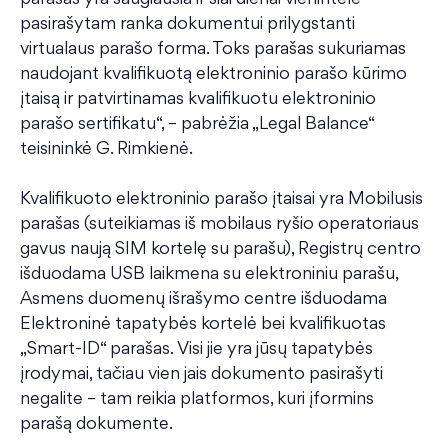
pasirašytam ranka dokumentui prilygstanti
virtualaus parašo forma. Toks parašas sukuriamas
naudojant kvalifikuotą elektroninio parašo kūrimo
įtaisą ir patvirtinamas kvalifikuotu elektroninio
parašo sertifikatu“, – pabrėžia „Legal Balance“
teisininkė G. Rimkienė.
Kvalifikuoto elektroninio parašo įtaisai yra Mobilusis
parašas (suteikiamas iš mobilaus ryšio operatoriaus
gavus naują SIM kortelę su parašu), Registrų centro
išduodama USB laikmena su elektroniniu parašu,
Asmens duomenų išrašymo centre išduodama
Elektroninė tapatybės kortelė bei kvalifikuotas
„Smart-ID“ parašas. Visi jie yra jūsų tapatybės
įrodymai, tačiau vien jais dokumento pasirašyti
negalite – tam reikia platformos, kuri įformins
parašą dokumente.