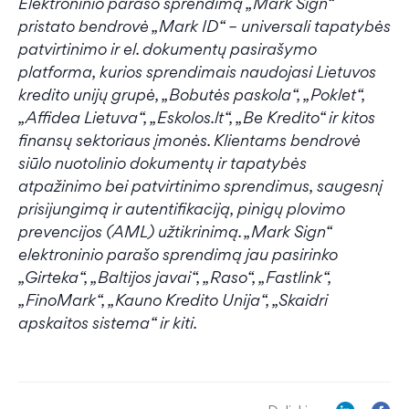
Elektroninio parašo sprendimą „Mark Sign“
pristato bendrovė „Mark ID“ – universali tapatybės
patvirtinimo ir el. dokumentų pasirašymo
platforma, kurios sprendimais naudojasi Lietuvos
kredito unijų grupė, „Bobutės paskola“, „Poklet“,
„Affidea Lietuva“, „Eskolos.lt“, „Be Kredito“ ir kitos
finansų sektoriaus įmonės. Klientams bendrovė
siūlo nuotolinio dokumentų ir tapatybės
atpažinimo bei patvirtinimo sprendimus, saugesnį
prisijungimą ir autentifikaciją, pinigų plovimo
prevencijos (AML) užtikrinimą. „Mark Sign“
elektroninio parašo sprendimą jau pasirinko
„Girteka“, „Baltijos javai“, „Raso“, „Fastlink“,
„FinoMark“, „Kauno Kredito Unija“, „Skaidri
apskaitos sistema“ ir kiti.