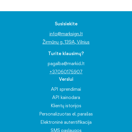
Susisiekite
info@marksign.lt
Žirmūnų g. 139A, Vilnius
Turite klausimų?
pagalba@markid.lt
+37060175907
Verslui
API sprendimai
API kainodara
Klientų istorijos
Personalizuotas el. parašas
Elektroninė autentifikacija
SMS paslaugos