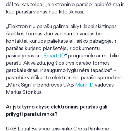
dėl to, kas telpa į „elektroninio parašo“ apibrėžimą ir
kuo parašai vienas nuo kito skiriasi.
„Elektroniniu parašu galima laikyti labai skirtingas
išraiškos formas. Juo vadinami ir vardas bei
kontaktai, kuriuos paliekate el. laiško pabaigoje, ir
parašas kurjerio planšetėje, ir dokumentų
pasirašymas su „
Smart-ID
“ programėle ar mobiliu
parašu. Akivaizdu, jog šios trys parašo formos
gerokai skiriasi, ir saugumo lygiu nėra tapačios“, –
pastebi kvalifikuoto elektroninio parašo sprendimo
„Mark Sign“ ir bendrovės UAB
Mark ID
vadovas
Marius Stonkus.
Ar įstatymo akyse elektroninis parašas gali
prilygti parašui ranka?
UAB Legal Balance teisininkė Greta Rimkienė