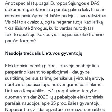
Anot specialistų, pagal Europos Sąjungos eIDAS
dokumentą, elektroniniu parašu galima laikyti net ir
asmens pasirašymą el. laiške pridėjus savo rekvizitus.
Vis dėl to akivaizdu, jog tai negarantuoja, kad laišką
tikrai išsiuntė žmogus, kurio vardas nurodytas
teksto apačioje. Kokios yra saugesnės elektroninio
parašo formos?
Naudoja trečdalis Lietuvos gyventojų
Elektroninių parašų plėtrą Lietuvoje neabejotinai
paspartino karantino apribojimai – daugybei
susitikimų bei susitarimų persikėlus į virtualią erdvę,
nuotoliniai parašai tapo neišvengiamu pasirinkimu.
Lietuvos Respublikos ryšių reguliavimo tarnybos
duomenimis dar 2020-ųjų pabaigoje elektroniniais
parašais naudojosi apie 35 proc. šalies gyventojų.
Nepaisant to, vis dar egzistuoja nemažai sumaišties