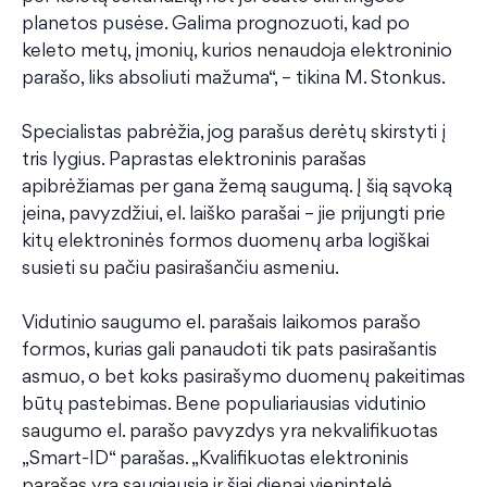
planetos pusėse. Galima prognozuoti, kad po
keleto metų, įmonių, kurios nenaudoja elektroninio
parašo, liks absoliuti mažuma“, – tikina M. Stonkus.
Specialistas pabrėžia, jog parašus derėtų skirstyti į
tris lygius. Paprastas elektroninis parašas
apibrėžiamas per gana žemą saugumą. Į šią sąvoką
įeina, pavyzdžiui, el. laiško parašai – jie prijungti prie
kitų elektroninės formos duomenų arba logiškai
susieti su pačiu pasirašančiu asmeniu.
Vidutinio saugumo el. parašais laikomos parašo
formos, kurias gali panaudoti tik pats pasirašantis
asmuo, o bet koks pasirašymo duomenų pakeitimas
būtų pastebimas. Bene populiariausias vidutinio
saugumo el. parašo pavyzdys yra nekvalifikuotas
„Smart-ID“ parašas. „Kvalifikuotas elektroninis
parašas yra saugiausia ir šiai dienai vienintelė