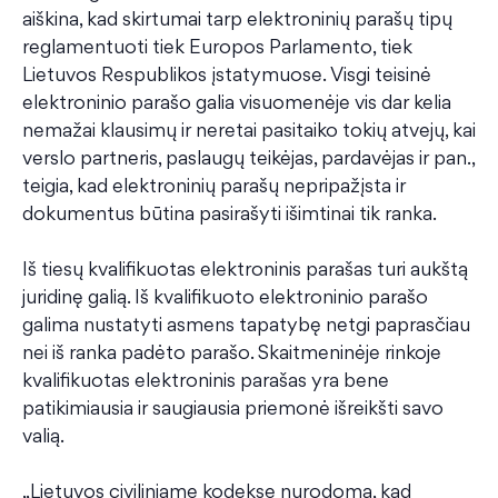
aiškina, kad skirtumai tarp elektroninių parašų tipų
reglamentuoti tiek Europos Parlamento, tiek
Lietuvos Respublikos įstatymuose. Visgi teisinė
elektroninio parašo galia visuomenėje vis dar kelia
nemažai klausimų ir neretai pasitaiko tokių atvejų, kai
verslo partneris, paslaugų teikėjas, pardavėjas ir pan.,
teigia, kad elektroninių parašų nepripažįsta ir
dokumentus būtina pasirašyti išimtinai tik ranka.
Iš tiesų kvalifikuotas elektroninis parašas turi aukštą
juridinę galią. Iš kvalifikuoto elektroninio parašo
galima nustatyti asmens tapatybę netgi paprasčiau
nei iš ranka padėto parašo. Skaitmeninėje rinkoje
kvalifikuotas elektroninis parašas yra bene
patikimiausia ir saugiausia priemonė išreikšti savo
valią.
„Lietuvos civiliniame kodekse nurodoma, kad