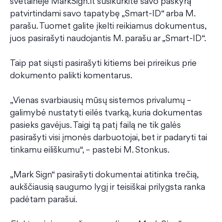
svetainėje MarkSign.lt susikurkite savo paskyrą
patvirtindami savo tapatybę „Smart-ID“ arba M.
parašu. Tuomet galite įkelti reikiamus dokumentus,
juos pasirašyti naudojantis M. parašu ar „Smart-ID“.
Taip pat siųsti pasirašyti kitiems bei prireikus prie
dokumento palikti komentarus.
„Vienas svarbiausių mūsų sistemos privalumų –
galimybė nustatyti eilės tvarką, kuria dokumentas
pasieks gavėjus. Taigi tą patį failą ne tik galės
pasirašyti visi įmonės darbuotojai, bet ir padaryti tai
tinkamu eiliškumu“, – pastebi M. Stonkus.
„Mark Sign“ pasirašyti dokumentai atitinka trečią,
aukščiausią saugumo lygį ir teisiškai prilygsta ranka
padėtam parašui.