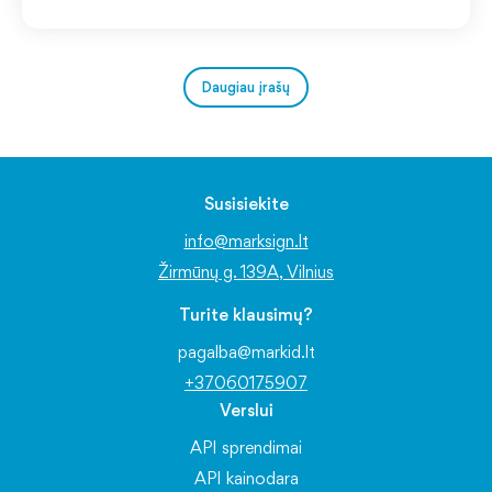
Daugiau įrašų
Susisiekite
info@marksign.lt
Žirmūnų g. 139A, Vilnius
Turite klausimų?
pagalba@markid.lt
+37060175907
Verslui
API sprendimai
API kainodara