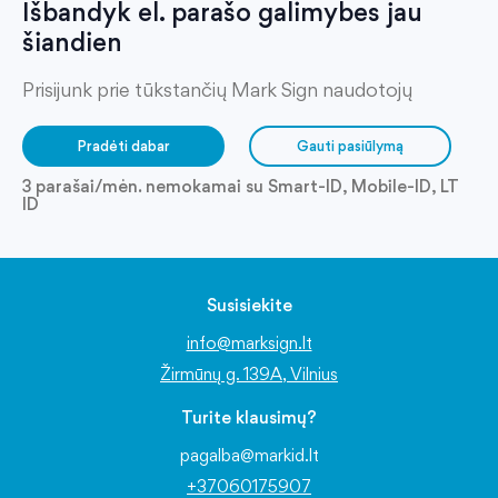
Išbandyk el. parašo galimybes jau
šiandien
Prisijunk prie tūkstančių Mark Sign naudotojų
Pradėti dabar
Gauti pasiūlymą
3 parašai/mėn. nemokamai su Smart-ID, Mobile-ID, LT
ID
Susisiekite
info@marksign.lt
Žirmūnų g. 139A, Vilnius
Turite klausimų?
pagalba@markid.lt
+37060175907