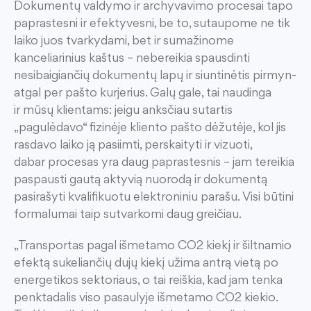
Dokumentų valdymo ir archyvavimo procesai tapo
paprastesni ir efektyvesni
, be to, sutaupome ne tik
laiko juos tvarkydami, bet ir
sumažinome
kanceliarinius kaštus – nebereikia spausdinti
nesibaigiančių dokumentų lapų
ir siuntinėtis pirmyn-
atgal
per pašto kurjerius
.
Galų gale, tai naudinga
ir
mūsų klientams
: j
eigu anksčiau sutartis
„pagulėdavo“
fizinėje
klient
o
pašto dėžutėje,
kol jis
rasdavo laiko ją pasiimti, perskaityti ir vizuoti
,
dabar
procesas yra daug paprastesnis –
jam tereikia
paspausti
gautą
aktyvią nuorodą
ir dokumentą
pasirašyti kvalifikuotu elektroniniu parašu.
Visi būtini
formalumai
taip
sutvarkomi daug greičiau.
„Transportas pagal išmetamo CO2 kiekį ir šiltnamio
efektą sukeliančių dujų kiekį užima antrą vietą po
energetikos sektoriaus, o tai reiškia, kad jam tenka
penktadalis viso pasaulyje išmetamo CO2 kiekio.