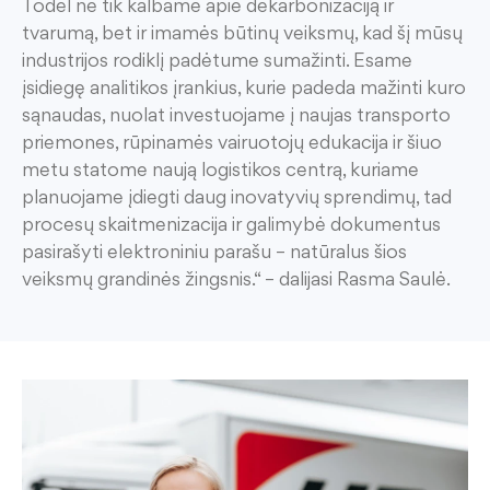
Todėl ne tik kalbame apie dekarbonizaciją ir
tvarumą, bet ir imamės būtinų veiksmų, kad šį mūsų
industrijos rodiklį padėtume sumažinti. Esame
įsidiegę analitikos įrankius, kurie padeda mažinti kuro
sąnaudas, nuolat investuojame į naujas transporto
priemones, rūpinamės vairuotojų edukacija ir šiuo
metu statome naują logistikos centrą, kuriame
planuojame įdiegti daug inovatyvių sprendimų, tad
procesų skaitmenizacija ir galimybė dokumentus
pasirašyti elektroniniu parašu – natūralus šios
veiksmų grandinės žingsnis.“ – dalijasi Rasma Saulė.