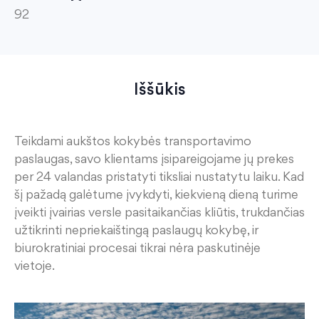
92
Iššūkis
Teikdami aukštos kokybės transportavimo
paslaugas, savo klientams įsipareigojame jų prekes
per 24 valandas
pristatyti tiksliai nustatytu laiku
. Kad
šį pažadą galėtume įvykdyti
, kiekvieną dieną turime
įveikti įvairias versle
pasitaikančias kliūtis,
trukdančias
užtikrinti nepriekaištingą paslaugų kokybę
,
ir
biurokratiniai procesai tikrai nėra paskutinėje
vietoje.