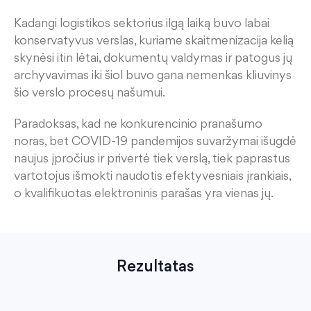
Kadangi logistikos sektorius
ilgą laiką buvo labai
konservatyvus ver
s
las
, kuriame
skaitmenizacija
kelią
skynėsi
itin
lėtai
, dokumentų valdymas ir patogus
jų
archyvavimas
iki šiol buvo gana nemenkas kliuvinys
šio
verslo procesų našumui
.
Paradoksas,
kad ne konkurencini
o pranašumo
noras,
bet
COVID-19 pandemij
os suvaržymai išugdė
naujus įpročius
ir
privertė
tiek verslą, tiek paprastus
vartotojus
išmokti
naudotis
efektyvesniais
įrankiais
,
o
kvalifikuotas elektroninis parašas yra vienas jų.
Rezultatas