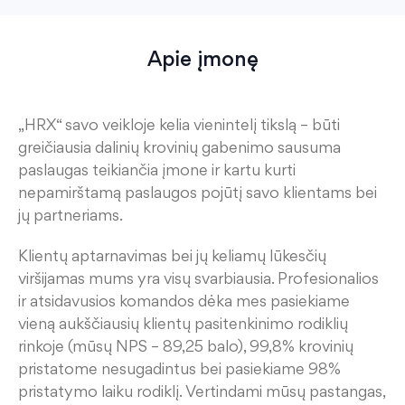
Apie įmonę
„HRX“ savo veikloje kelia vienintelį tikslą – būti
greičiausia dalinių krovinių gabenimo sausuma
paslaugas teikiančia įmone ir kartu kurti
nepamirštamą paslaugos pojūtį savo klientams bei
jų partneriams.
Klientų aptarnavimas bei jų keliamų lūkesčių
viršijamas mums yra visų svarbiausia. Profesionalios
ir atsidavusios komandos dėka mes pasiekiame
vieną aukščiausių klientų pasitenkinimo rodiklių
rinkoje (mūsų NPS – 89,25 balo), 99,8% krovinių
pristatome nesugadintus bei pasiekiame 98%
pristatymo laiku rodiklį. Vertindami mūsų pastangas,