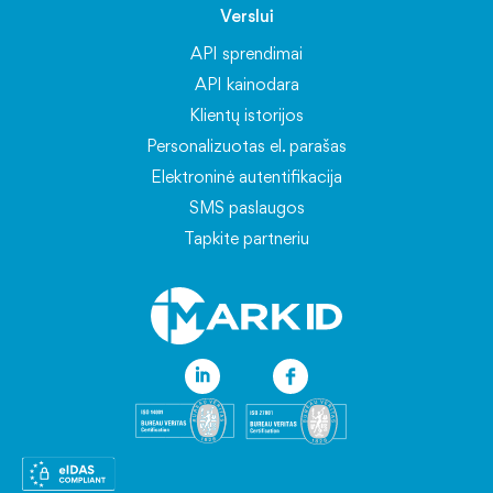
Verslui
API sprendimai
API kainodara
Klientų istorijos
Personalizuotas el. parašas
Elektroninė autentifikacija
SMS paslaugos
Tapkite partneriu
Informacija
Naujienos
DUK
Kodėl rinktis Mark Sign
Apie el. parašus
Asmens duomenų apsauga
Marksign.lt naudojimosi taisyklės
Bendrosios sąlygos