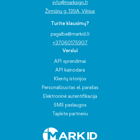
info@marksign.lt
Žirmūnų g. 139A, Vilnius
Turite klausimų?
pagalba@markid.lt
+37060175907
Verslui
API sprendimai
API kainodara
Klientų istorijos
Personalizuotas el. parašas
Elektroninė autentifikacija
SMS paslaugos
Tapkite partneriu
Informacija
Naujienos