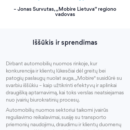
– Jonas Survutas, „Mobire Lietuva“ regiono
vadovas
Iššūkis ir sprendimas
Dirbant automobilių nuomos rinkoje, kur
konkurencija ir klientų lūkesčiai dėl greitų bei
patogių paslaugų nuolat auga, „
Mobire
“ susidūrė su
svarbiu iššūkiu – kaip užtikrinti efektyvų
ir aplinkai
draugišką aptarnavimą, kai
toks verslas
neatsiejamas
nuo įvairių biurokratinių procesų.
Automobilių nuomos sektoriui taikomi įvairūs
reguliavimo reikalavimai, susiję su transporto
priemonių naudojimu, draudimu ir
klientų
duomenų