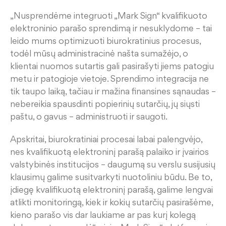
„Nusprendėme integruoti „Mark
Sign
“ kvalifikuoto
elektroninio parašo sprendimą ir nesuklydome
–
tai
leido mums optimizuoti biurokratinius procesus,
todėl mūsų administracinė našta sumažėjo, o
klientai
nuomos sutartis gali pasirašyti jiems patogiu
metu ir patogioje vietoje.
Sprendimo integracija
ne
tik taupo laiką, tačiau ir mažina finansines sąnaudas –
nebereikia spausdinti popierinių sutarčių, jų siųsti
paštu, o gavus – administruoti ir saugoti.
Apskritai, biurokratiniai procesai labai palengvėjo,
nes kvalifikuotą elektroninį parašą palaiko ir įvairios
valstybinės institucijos – daugumą su verslu susijusių
klausimų galime susitvarkyti nuotoliniu būdu.
Be to,
įdiegę kvalifikuotą elektroninį parašą, galime lengvai
atlikti monitoringą, kiek ir kokių sutarčių pasirašėme,
kieno parašo vis dar laukiame ar pas kurį kolegą