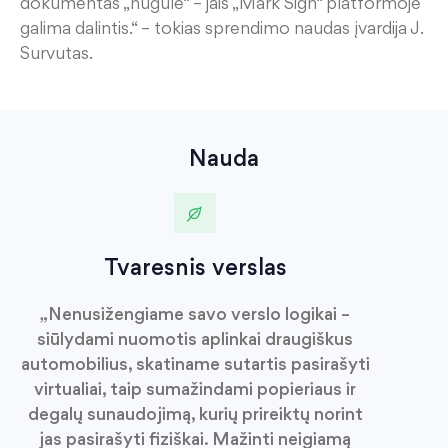
dokumentas „nugulė“ – jais „Mark
S
ign
“ platformoje
galima dalintis.“
– tokias sprendimo naudas įvardija J.
Survutas
.
Nauda
Tvaresnis verslas
„Nenusižengiame savo verslo logikai –
siūlydami nuomotis aplinkai draugiškus
automobilius, skatiname sutartis pasirašyti
virtualiai, taip sumažindami popieriaus ir
degalų sunaudojimą, kurių prireiktų norint
jas pasirašyti fiziškai. Mažinti neigiamą