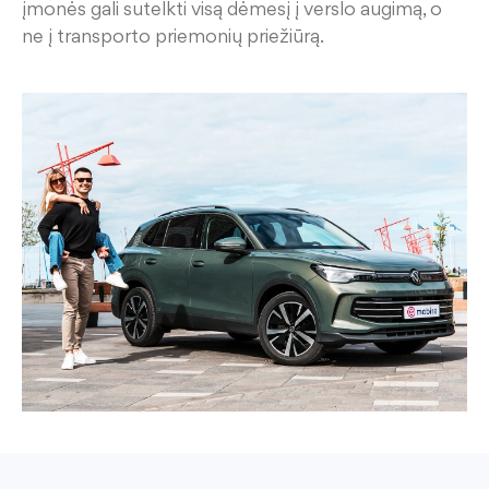
į
monės gali sutelkti visą dėmesį į verslo aug
i
mą, o
ne į transporto priemonių priežiūrą.