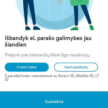
Išbandyk el. parašo galimybes jau
šiandien
Prisijunk prie tūkstančių Mark Sign naudotojų
Pradėti dabar
Gauti pasiūlymą
3 parašai/mėn. nemokamai su Smart-ID, Mobile-ID, LT
ID
Susisiekite