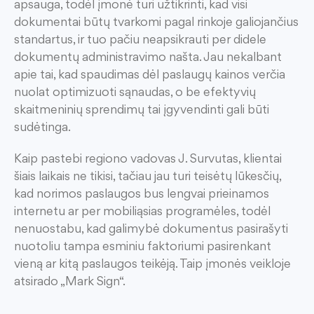
apsauga
, todėl
į
monė turi užtikrinti, kad visi
dokumentai
būtų
tvarkomi pagal
rinkoje
galiojančius
standartus
,
ir tuo pačiu neapsikrauti per didele
dokumentų administravimo našta.
Jau nekalbant
apie tai, kad spaudimas dėl paslaugų kainos verčia
nuolat optimizuoti sąnaudas, o be efektyvių
skaitmeninių sprendimų tai įgyvendinti gali būti
sudėtinga.
Kaip pastebi regiono vadovas J.
Survutas
,
klientai
šiais laikais ne tikisi, tačiau jau turi teisėtų lūkesčių,
kad norimos paslaugos bus lengvai prieinamos
internetu ar per mobiliąsias programėles, todėl
nenuostabu, kad
galimybė
dokumentus pasirašyti
nuotoliu
tampa esminiu faktoriumi pasirenkant
vieną ar kitą paslaugos teikėją.
Taip
įmonės veikloje
atsirado „Mark
Sign
“.