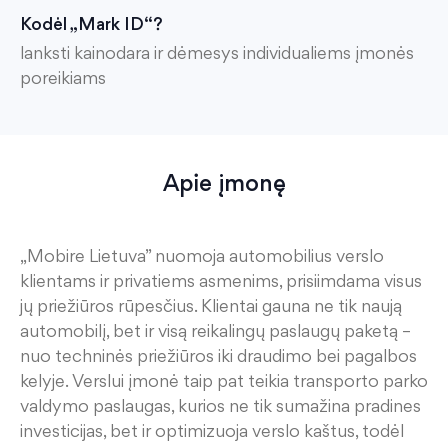
Kodėl „Mark ID“?
lanksti kainodara ir dėmesys individualiems įmonės
poreikiams
Apie įmonę
„
Mobire
Lietuva” nuomoja automobilius verslo
klientams ir privatiems asmenims, prisiimdama visus
jų priežiūros rūpesčius. Klientai gauna ne tik naują
automobilį, bet ir visą reikalingų paslaugų paketą
–
nuo techninės priežiūros iki draudimo bei pagalbos
kelyje. Verslui įmonė taip pat teikia transporto parko
valdymo paslaugas, kurios ne tik sumažina pradines
investicijas, bet ir optimizuoja verslo kaštus
, todėl