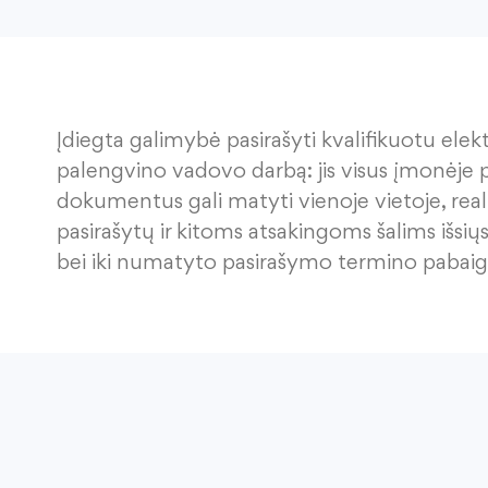
Įdiegta galimybė pasirašyti kvalifikuotu elek
palengvino vadovo darbą: jis visus įmonėje
dokumentus gali matyti vienoje vietoje, reali
pasirašytų ir kitoms atsakingoms šalims išs
bei iki numatyto pasirašymo termino pabaigo