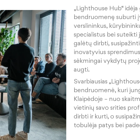
„Lighthouse Hub“ idėja 
bendruomenę suburti įva
verslininkus, kūrybininku
specialistus bei suteikti 
galėtų dirbti, susipaži
inovatyvius sprendimus,
sėkmingai vykdytų proje
augti.
Svarbiausias „Lighthous
bendruomenė, kuri jun
Klaipėdoje – nuo skaitmen
vietinių savo srities pr
dirbti ir kurti, o susipa
tobulėja patys bei pade