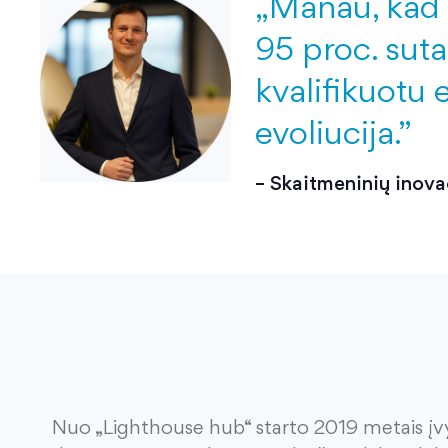
e
„Manau, kad p
95 proc. sut
kvalifikuotu e
evoliucija.”
– Skaitmeninių inova
Nuo
„
Lighthouse
hub
“
starto
2019 metais į