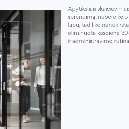
Apytiksliais skaičiavima
sprendimą, nebereikėjo
lapų, tad liko nenukirst
eliminuota
kasdienė
30
ir administravimo rutin