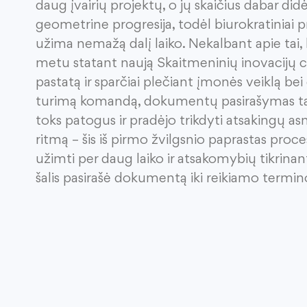
daug įvairių projektų
, o jų skaičius dabar didė
geometrine progresija
, todėl biurokratiniai 
užima nemažą dalį laiko. Nekalbant apie tai,
metu
statant naują Skaitmeninių inovacijų 
pastatą
ir
sparčiai plečiant įmonės veiklą
bei
turimą komandą, dokumentų pasirašymas
t
toks patogus
ir
pradėjo trikdyti atsakingų 
ritmą
– šis iš pirmo žvilgsnio paprastas proce
užimti per daug laiko ir atsakomybių tikrinant
šalis
pasirašė
dokumentą iki reikiamo termin