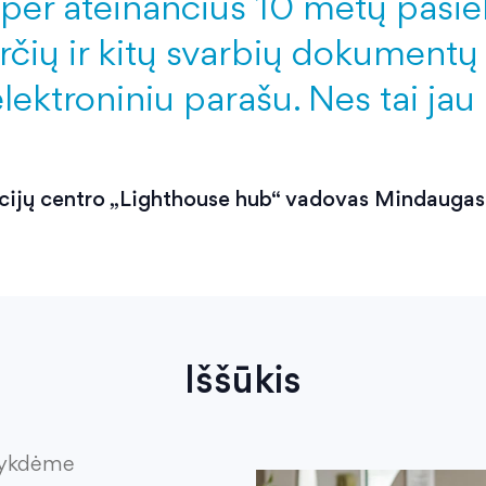
er ateinančius 10 metų pasieks
arčių ir kitų svarbių dokument
lektroniniu parašu. Nes tai jau 
cijų centro „Lighthouse hub“ vadovas Mindaugas
Iššūkis
vykdėme