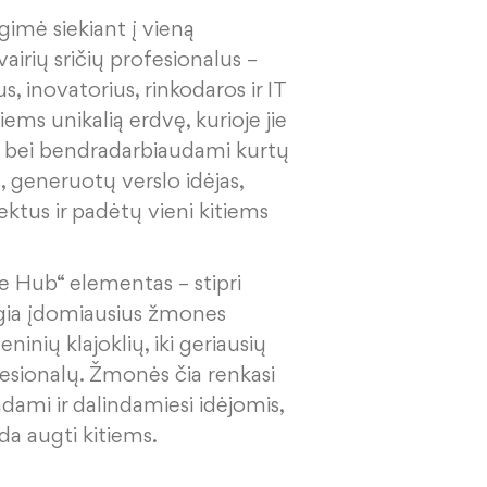
gimė siekiant į vieną
irių sričių profesionalus –
s, inovatorius, rinkodaros ir IT
jiems unikalią erdvę, kurioje jie
nti bei bendradarbiaudami kurtų
 generuotų verslo idėjas,
ktus ir padėtų vieni kitiems
e Hub“ elementas – stipri
gia įdomiausius žmones
inių klajoklių, iki geriausių
ofesionalų. Žmonės čia renkasi
žindami ir dalindamiesi idėjomis,
da augti kitiems.