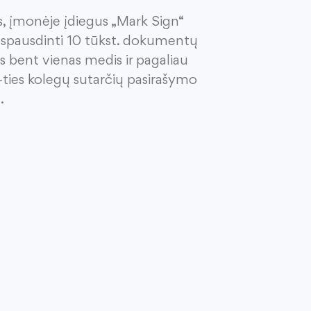
is, įmonėje įdiegus „Mark
Sign
“
 spausdinti 10 tūkst. dokumentų
as bent vienas medis ir pagaliau
-ties kolegų sutarčių pasirašymo
a.