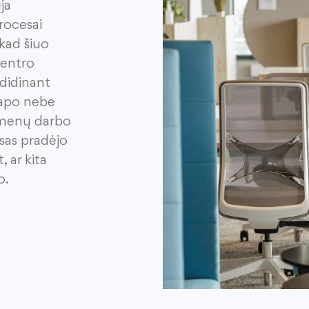
ja
procesai
 kad
šiuo
centro
 didinant
apo nebe
asmenų darbo
sas
pradėjo
, ar kita
o.