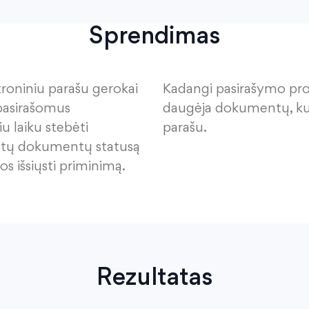
Sprendimas
troniniu parašu gerokai
Kadangi pasirašymo proc
 pasirašomus
daugėja dokumentų, kur
u laiku stebėti
parašu.
iųstų dokumentų statusą
s išsiųsti priminimą.
Rezultatas