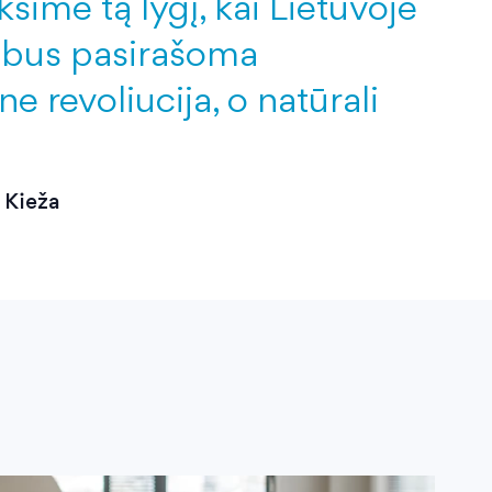
ime tą lygį, kai Lietuvoje
ų bus pasirašoma
ne revoliucija, o natūrali
 Kieža