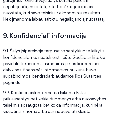
galiojimui. Tokiu atveju Šalys sutaria pakeisti
negaliojančią nuostatą kita teisiškai galiojančia
nuostata, kuri savo teisiniu ir ekonominiu rezultatu
kiek įmanoma labiau atitiktų negaliojančią nuostatą.
9. Konfidenciali informacija
9.1. Šalys įsipareigoja tarpusavio santykiuose laikytis
konfidencialumo: neatskleisti raštu, žodžiu ar kitokiu
pavidalu tretiesiems asmenims jokios komercinės,
dalykinės, finansinės informacijos, su kuria buvo
supažindintos bendradarbiaudamos šios Sutarties
pagrindu.
9.2. Konfidenciali informacija laikoma Šaliai
priklausantys bet kokie duomenys arba nuosavybės
teisėmis apsaugota bet kokia informacija, kuri nėra
visuotinai žinoma arba dar nebuvo atskleista