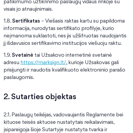
patikimumo užtikrinimo paslaugų vidaus rinkoje su
visais jo atnaujinimais.
1.8.
Sertifikatas
– Viešasis raktas kartu su papildoma
informacija, nurodytas sertifikato profilyje, kurio
neįmanoma suklastoti, nes jis užšifruotas naudojantis
jį išdavusios sertifikavimo institucijos viešuoju raktu.
1.9.
Svetainė
tai Užsakovo internetinė svetainė
adresu
https://marksign.lt/
, kurioje Užsakovas gali
prisijungti ir naudotis kvalifikuoto elektroninio parašo
paslaugomis.
2. Sutarties objektas
2.1. Paslaugų teikėjas, vadovaujantis Reglamente bei
kituose teisės aktuose nustatytais reikalavimais,
įsipareigoja šioje Sutartyje nustatyta tvarka ir