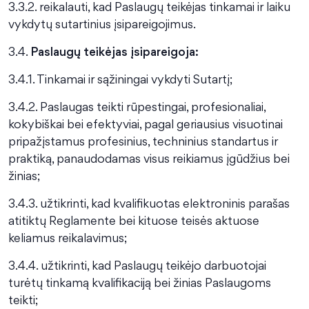
3.3.2. reikalauti, kad Paslaugų teikėjas tinkamai ir laiku
vykdytų sutartinius įsipareigojimus.
3.4.
Paslaugų teikėjas įsipareigoja:
3.4.1. Tinkamai ir sąžiningai vykdyti Sutartį;
3.4.2. Paslaugas teikti rūpestingai, profesionaliai,
kokybiškai bei efektyviai, pagal geriausius visuotinai
pripažįstamus profesinius, techninius standartus ir
praktiką, panaudodamas visus reikiamus įgūdžius bei
žinias;
3.4.3. užtikrinti, kad kvalifikuotas elektroninis parašas
atitiktų Reglamente bei kituose teisės aktuose
keliamus reikalavimus;
3.4.4. užtikrinti, kad Paslaugų teikėjo darbuotojai
turėtų tinkamą kvalifikaciją bei žinias Paslaugoms
teikti;