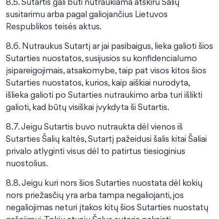
8.5. Sutartis gali būti nutraukiama atskiru Šalių
susitarimu arba pagal galiojančius Lietuvos
Respublikos teisės aktus.
8.6. Nutraukus Sutartį ar jai pasibaigus, lieka galioti šios
Sutarties nuostatos, susijusios su konfidencialumo
įsipareigojimais, atsakomybe, taip pat visos kitos šios
Sutarties nuostatos, kurios, kaip aiškiai nurodyta,
išlieka galioti po Sutarties nutraukimo arba turi išlikti
galioti, kad būtų visiškai įvykdyta ši Sutartis.
8.7. Jeigu Sutartis buvo nutraukta dėl vienos iš
Sutarties Šalių kaltės, Sutartį pažeidusi šalis kitai Šaliai
privalo atlyginti visus dėl to patirtus tiesioginius
nuostolius.
8.8. Jeigu kuri nors šios Sutarties nuostata dėl kokių
nors priežasčių yra arba tampa negaliojanti, jos
negaliojimas neturi įtakos kitų šios Sutarties nuostatų