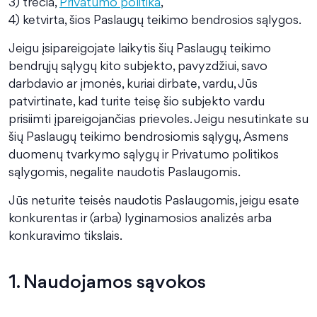
3) trečia,
Privatumo politika
,
4) ketvirta, šios Paslaugų teikimo bendrosios sąlygos.
Jeigu įsipareigojate laikytis šių Paslaugų teikimo
bendrųjų sąlygų kito subjekto, pavyzdžiui, savo
darbdavio ar įmonės, kuriai dirbate, vardu, Jūs
patvirtinate, kad turite teisę šio subjekto vardu
prisiimti įpareigojančias prievoles. Jeigu nesutinkate su
šių Paslaugų teikimo bendrosiomis sąlygų, Asmens
duomenų tvarkymo sąlygų ir Privatumo politikos
sąlygomis, negalite naudotis Paslaugomis.
Jūs neturite teisės naudotis Paslaugomis, jeigu esate
konkurentas ir (arba) lyginamosios analizės arba
konkuravimo tikslais.
1. Naudojamos sąvokos