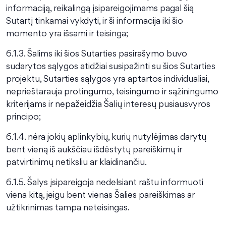
informaciją, reikalingą įsipareigojimams pagal šią
Sutartį tinkamai vykdyti, ir ši informacija iki šio
momento yra išsami ir teisinga;
6.1.3. Šalims iki šios Sutarties pasirašymo buvo
sudarytos sąlygos atidžiai susipažinti su šios Sutarties
projektu, Sutarties sąlygos yra aptartos individualiai,
neprieštarauja protingumo, teisingumo ir sąžiningumo
kriterijams ir nepažeidžia Šalių interesų pusiausvyros
principo;
6.1.4. nėra jokių aplinkybių, kurių nutylėjimas darytų
bent vieną iš aukščiau išdėstytų pareiškimų ir
patvirtinimų netiksliu ar klaidinančiu.
6.1.5. Šalys įsipareigoja nedelsiant raštu informuoti
viena kitą, jeigu bent vienas Šalies pareiškimas ar
užtikrinimas tampa neteisingas.