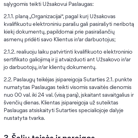
sąlygomis teikti Užsakovui Paslaugas:
2.1.1. planą „Organizacijai“, pagal kurį Užsakovas
kvalifikuotu elektroniniu parašu gali pasirašyti neribotą
kiekį dokumentų, papildomai prie pasirašančių
asmenų pridėti savo Klientus ir/ar darbuotojus;
2.1.2. realiuoju laiku patvirtinti kvalifikuoto elektroninio
sertifikato galiojimą ir jį atvaizduoti ant Užsakovo ir/ar
jo darbuotojų, ir/ar klientų dokumentų.
2.2. Paslaugų teikėjas įsipareigoja Sutarties 2.1. punkte
numatytas Paslaugas teikti visomis savaitės dienomis
nuo 00 val. iki 24 val. (visą parą), įskaitant savaitgalius ir
švenčių dienas. Klientas įsipareigoja už suteiktas
Paslaugas atsiskaityti Sutarties specialiojoje dalyje
nustatyta tvarka.
3. Šalių teisės ir pareigos