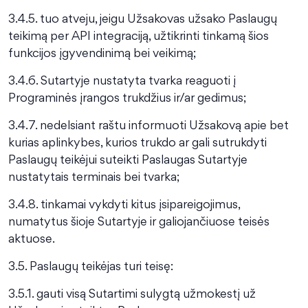
3.4.5. tuo atveju, jeigu Užsakovas užsako Paslaugų
teikimą per API integraciją, užtikrinti tinkamą šios
funkcijos įgyvendinimą bei veikimą;
3.4.6. Sutartyje nustatyta tvarka reaguoti į
Programinės įrangos trukdžius ir/ar gedimus;
3.4.7. nedelsiant raštu informuoti Užsakovą apie bet
kurias aplinkybes, kurios trukdo ar gali sutrukdyti
Paslaugų teikėjui suteikti Paslaugas Sutartyje
nustatytais terminais bei tvarka;
3.4.8. tinkamai vykdyti kitus įsipareigojimus,
numatytus šioje Sutartyje ir galiojančiuose teisės
aktuose.
3.5. Paslaugų teikėjas turi teisę:
3.5.1. gauti visą Sutartimi sulygtą užmokestį už