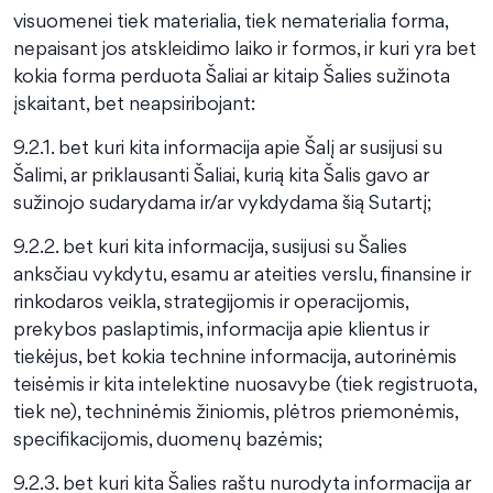
visuomenei tiek materialia, tiek nematerialia forma,
nepaisant jos atskleidimo laiko ir formos, ir kuri yra bet
kokia forma perduota Šaliai ar kitaip Šalies sužinota
įskaitant, bet neapsiribojant:
9.2.1. bet kuri kita informacija apie Šalį ar susijusi su
Šalimi, ar priklausanti Šaliai, kurią kita Šalis gavo ar
sužinojo sudarydama ir/ar vykdydama šią Sutartį;
9.2.2. bet kuri kita informacija, susijusi su Šalies
anksčiau vykdytu, esamu ar ateities verslu, finansine ir
rinkodaros veikla, strategijomis ir operacijomis,
prekybos paslaptimis, informacija apie klientus ir
tiekėjus, bet kokia technine informacija, autorinėmis
teisėmis ir kita intelektine nuosavybe (tiek registruota,
tiek ne), techninėmis žiniomis, plėtros priemonėmis,
specifikacijomis, duomenų bazėmis;
9.2.3. bet kuri kita Šalies raštu nurodyta informacija ar