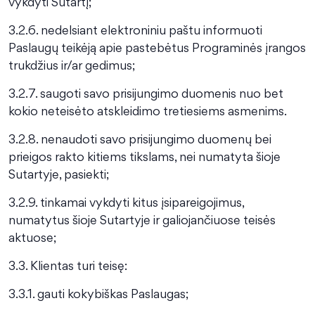
vykdyti Sutartį;
3.2.6. nedelsiant elektroniniu paštu informuoti
Paslaugų teikėją apie pastebėtus Programinės įrangos
trukdžius ir/ar gedimus;
3.2.7. saugoti savo prisijungimo duomenis nuo bet
kokio neteisėto atskleidimo tretiesiems asmenims.
3.2.8. nenaudoti savo prisijungimo duomenų bei
prieigos rakto kitiems tikslams, nei numatyta šioje
Sutartyje, pasiekti;
3.2.9. tinkamai vykdyti kitus įsipareigojimus,
numatytus šioje Sutartyje ir galiojančiuose teisės
aktuose;
3.3. Klientas turi teisę:
3.3.1. gauti kokybiškas Paslaugas;