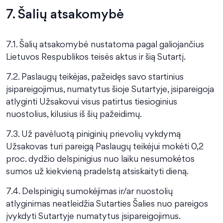
7. Šalių atsakomybė
7.1. Šalių atsakomybė nustatoma pagal galiojančius
Lietuvos Respublikos teisės aktus ir šią Sutartį.
7.2. Paslaugų teikėjas, pažeidęs savo startinius
įsipareigojimus, numatytus šioje Sutartyje, įsipareigoja
atlyginti Užsakovui visus patirtus tiesioginius
nuostolius, kilusius iš šių pažeidimų.
7.3. Už pavėluotą piniginių prievolių vykdymą
Užsakovas turi pareigą Paslaugų teikėjui mokėti 0,2
proc. dydžio delspinigius nuo laiku nesumokėtos
sumos už kiekvieną pradelstą atsiskaityti dieną.
7.4. Delspinigių sumokėjimas ir/ar nuostolių
atlyginimas neatleidžia Sutarties Šalies nuo pareigos
įvykdyti Sutartyje numatytus įsipareigojimus.