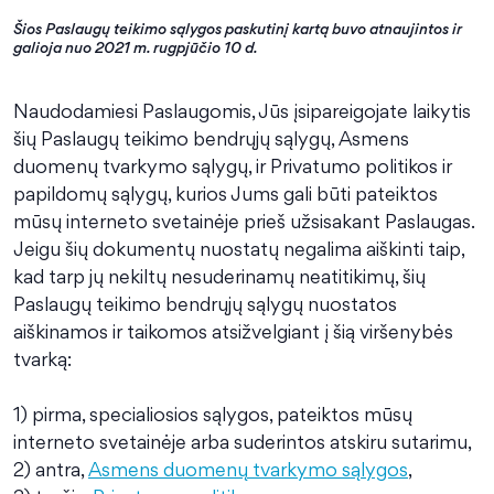
Šios Paslaugų teikimo sąlygos paskutinį kartą buvo atnaujintos ir
galioja nuo 2021 m. rugpjūčio 10 d.
Naudodamiesi Paslaugomis, Jūs įsipareigojate laikytis
šių Paslaugų teikimo bendrųjų sąlygų, Asmens
duomenų tvarkymo sąlygų, ir Privatumo politikos ir
papildomų sąlygų, kurios Jums gali būti pateiktos
mūsų interneto svetainėje prieš užsisakant Paslaugas.
Jeigu šių dokumentų nuostatų negalima aiškinti taip,
kad tarp jų nekiltų nesuderinamų neatitikimų, šių
Paslaugų teikimo bendrųjų sąlygų nuostatos
aiškinamos ir taikomos atsižvelgiant į šią viršenybės
tvarką:
1) pirma, specialiosios sąlygos, pateiktos mūsų
interneto svetainėje arba suderintos atskiru sutarimu,
2) antra,
Asmens duomenų tvarkymo sąlygos
,