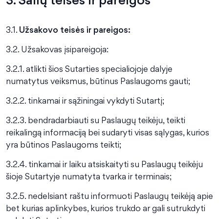
3.1.
Užsakovo teisės ir pareigos:
3.2. Užsakovas įsipareigoja:
3.2.1. atlikti šios Sutarties specialiojoje dalyje
numatytus veiksmus, būtinus Paslaugoms gauti;
3.2.2. tinkamai ir sąžiningai vykdyti Sutartį;
3.2.3. bendradarbiauti su Paslaugų teikėju, teikti
reikalingą informaciją bei sudaryti visas sąlygas, kurios
yra būtinos Paslaugoms teikti;
3.2.4. tinkamai ir laiku atsiskaityti su Paslaugų teikėju
šioje Sutartyje numatyta tvarka ir terminais;
3.2.5. nedelsiant raštu informuoti Paslaugų teikėją apie
bet kurias aplinkybes, kurios trukdo ar gali sutrukdyti