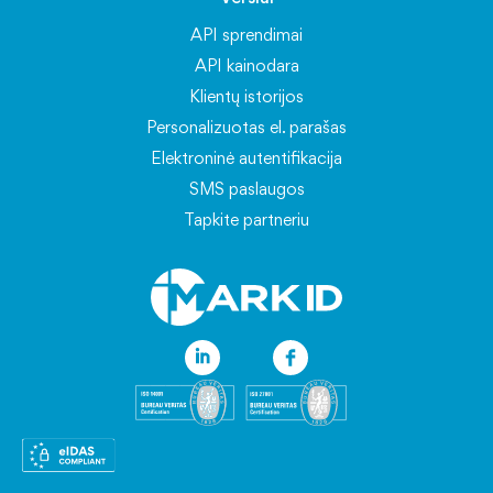
API sprendimai
API kainodara
Klientų istorijos
Personalizuotas el. parašas
Elektroninė autentifikacija
SMS paslaugos
Tapkite partneriu
Informacija
Naujienos
DUK
Kodėl rinktis Mark Sign
Apie el. parašus
Asmens duomenų apsauga
Marksign.lt naudojimosi taisyklės
Bendrosios sąlygos