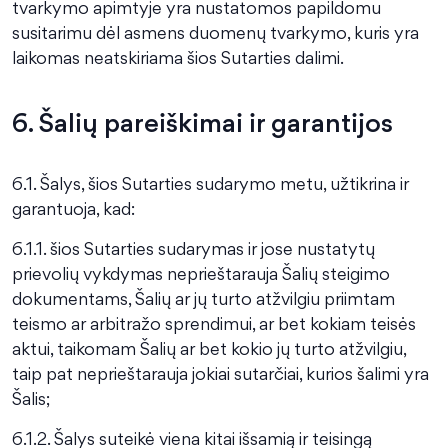
tvarkymo apimtyje yra nustatomos papildomu
susitarimu dėl asmens duomenų tvarkymo, kuris yra
laikomas neatskiriama šios Sutarties dalimi.
6. Šalių pareiškimai ir garantijos
6.1. Šalys, šios Sutarties sudarymo metu, užtikrina ir
garantuoja, kad:
6.1.1. šios Sutarties sudarymas ir jose nustatytų
prievolių vykdymas neprieštarauja Šalių steigimo
dokumentams, Šalių ar jų turto atžvilgiu priimtam
teismo ar arbitražo sprendimui, ar bet kokiam teisės
aktui, taikomam Šalių ar bet kokio jų turto atžvilgiu,
taip pat neprieštarauja jokiai sutarčiai, kurios šalimi yra
Šalis;
6.1.2. Šalys suteikė viena kitai išsamią ir teisingą