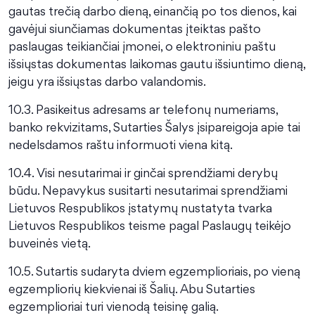
gautas trečią darbo dieną, einančią po tos dienos, kai
gavėjui siunčiamas dokumentas įteiktas pašto
paslaugas teikiančiai įmonei, o elektroniniu paštu
išsiųstas dokumentas laikomas gautu išsiuntimo dieną,
jeigu yra išsiųstas darbo valandomis.
10.3. Pasikeitus adresams ar telefonų numeriams,
banko rekvizitams, Sutarties Šalys įsipareigoja apie tai
nedelsdamos raštu informuoti viena kitą.
10.4. Visi nesutarimai ir ginčai sprendžiami derybų
būdu. Nepavykus susitarti nesutarimai sprendžiami
Lietuvos Respublikos įstatymų nustatyta tvarka
Lietuvos Respublikos teisme pagal Paslaugų teikėjo
buveinės vietą.
10.5. Sutartis sudaryta dviem egzemplioriais, po vieną
egzempliorių kiekvienai iš Šalių. Abu Sutarties
egzemplioriai turi vienodą teisinę galią.