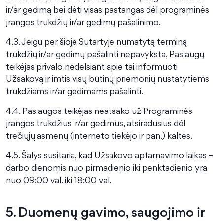
ir/ar gedimą bei dėti visas pastangas dėl programinės
įrangos trukdžių ir/ar gedimų pašalinimo.
4.3. Jeigu per šioje Sutartyje numatytą terminą
trukdžių ir/ar gedimų pašalinti nepavyksta, Paslaugų
teikėjas privalo nedelsiant apie tai informuoti
Užsakovą ir imtis visų būtinų priemonių nustatytiems
trukdžiams ir/ar gedimams pašalinti.
4.4. Paslaugos teikėjas neatsako už Programinės
įrangos trukdžius ir/ar gedimus, atsiradusius dėl
trečiųjų asmenų (interneto tiekėjo ir pan.) kaltės.
4.5. Šalys susitaria, kad Užsakovo aptarnavimo laikas –
darbo dienomis nuo pirmadienio iki penktadienio yra
nuo 09:00 val. iki 18:00 val.
5. Duomenų gavimo, saugojimo ir