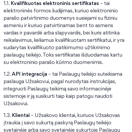
1.1.
Kvalifikuotas elektroninis sertifikatas
– tai
elektroninės formos liudijimas, kuriuo elektroninio
parašo patvirtinimo duomenys susiejami su fiziniu
asmeniu ir kuriuo patvirtinamas bent to asmens
vardas ir pavardė arba slapyvardis, bei kuris atitinka
reikalavimus, keliamus kvalifikuotam sertifikatui, ir yra
sudarytas kvalifikuoto patikimumo užtikrinimo
paslaugų teikėjo. Toks sertifikatas išduodamas kartu
su elektroninio parašo kūrimo duomenimis.
1.2.
API integracija
– tai Paslaugų teikėjo suteikiama
paslauga Užsakovui, pagal nurodytas instrukcijas,
integruoti Paslaugų teikimą savo informacinėje
sistemoje ir ją susikurti taip kaip patogu naudoti
Užsakovui.
1.3.
Klientai
– Užsakovo klientai, kuriuos Užsakovas
įtraukia į savo sukurtą paskyrą Paslaugų teikėjo
svetainėje arba savo svetainėje sukurtoje Paslaugų