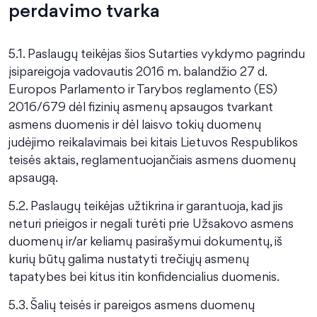
perdavimo tvarka
5.1. Paslaugų teikėjas šios Sutarties vykdymo pagrindu
įsipareigoja vadovautis 2016 m. balandžio 27 d.
Europos Parlamento ir Tarybos reglamento (ES)
2016/679 dėl fizinių asmenų apsaugos tvarkant
asmens duomenis ir dėl laisvo tokių duomenų
judėjimo reikalavimais bei kitais Lietuvos Respublikos
teisės aktais, reglamentuojančiais asmens duomenų
apsaugą.
5.2. Paslaugų teikėjas užtikrina ir garantuoja, kad jis
neturi prieigos ir negali turėti prie Užsakovo asmens
duomenų ir/ar keliamų pasirašymui dokumentų, iš
kurių būtų galima nustatyti trečiųjų asmenų
tapatybes bei kitus itin konfidencialius duomenis.
5.3. Šalių teisės ir pareigos asmens duomenų