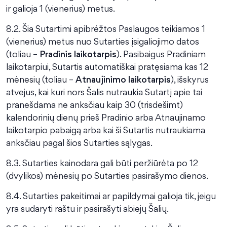
ir galioja 1 (vienerius) metus.
8.2. Šia Sutartimi apibrėžtos Paslaugos teikiamos 1
(vienerius) metus nuo Sutarties įsigaliojimo datos
(toliau –
Pradinis laikotarpis
). Pasibaigus Pradiniam
laikotarpiui, Sutartis automatiškai pratęsiama kas 12
mėnesių (toliau –
Atnaujinimo laikotarpis
), išskyrus
atvejus, kai kuri nors Šalis nutraukia Sutartį apie tai
pranešdama ne anksčiau kaip 30 (trisdešimt)
kalendorinių dienų prieš Pradinio arba Atnaujinamo
laikotarpio pabaigą arba kai ši Sutartis nutraukiama
anksčiau pagal šios Sutarties sąlygas.
8.3. Sutarties kainodara gali būti peržiūrėta po 12
(dvylikos) mėnesių po Sutarties pasirašymo dienos.
8.4. Sutarties pakeitimai ar papildymai galioja tik, jeigu
yra sudaryti raštu ir pasirašyti abiejų Šalių.