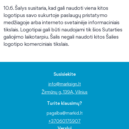
10.6. Šalys susitaria, kad gali naudoti viena kitos
logotipus savo sukurtoje paslaugų pristatymo
medžiagoje arba interneto svetainėje informaciniais
tikslais. Logotipai gali būti naudojami tik šios Sutarties
galiojimo laikotarpiu. Šalis negali naudoti kitos Šalies
logotipo komerciniais tikslais.
Susisiekite
info@marksign.lt
Žirmūnų g. 139A, Vilnius
Turite klausimų?
pagalba@markid.lt
+37060175907
Verslui